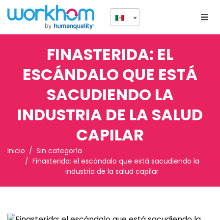
FINASTERIDA: EL
ESCÁNDALO QUE ESTÁ
SACUDIENDO LA
INDUSTRIA DE LA SALUD
CAPILAR
Inicio
Sin categoría
Finasterida: el escándalo que está sacudiendo la
industria de la salud capilar