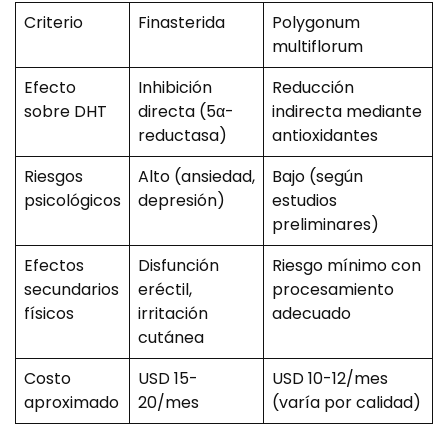
Criterio
Finasterida
Polygonum
multiflorum
Efecto
Inhibición
Reducción
sobre DHT
directa (5α-
indirecta mediante
reductasa)
antioxidantes
Riesgos
Alto (ansiedad,
Bajo (según
psicológicos
depresión)
estudios
preliminares)
Efectos
Disfunción
Riesgo mínimo con
secundarios
eréctil,
procesamiento
físicos
irritación
adecuado
cutánea
Costo
USD 15-
USD 10-12/mes
aproximado
20/mes
(varía por calidad)